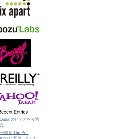
ecent Entries
::Asia のビデオを公開
た
部を The Perl
dation に寄付しました