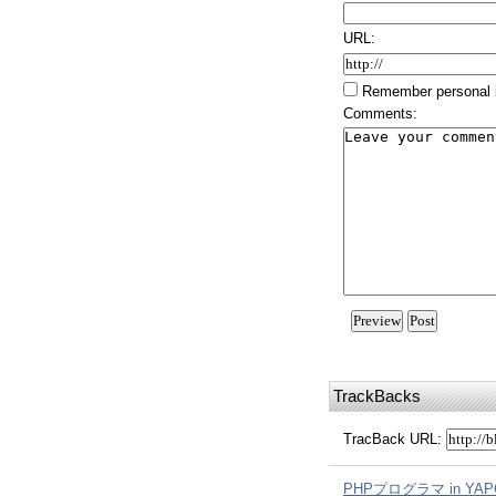
URL:
Remember personal 
Comments:
TrackBacks
TracBack
URL
:
PHPプログラマ in YAPC::A