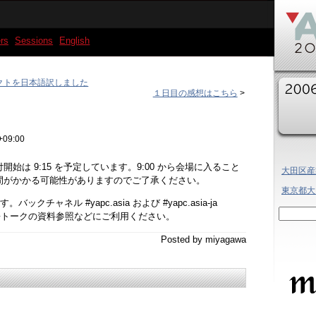
rs
Sessions
English
クトを日本語訳しました
１日目の感想はこちら
>
+09:00
始は 9:15 を予定しています。9:00 から会場に入ること
大田区産
間がかかる可能性がありますのでご了承ください。
東京都大田
バックチャネル #yapc.asia および #yapc.asia-ja
net) や英語トークの資料参照などにご利用ください。
Posted by miyagawa